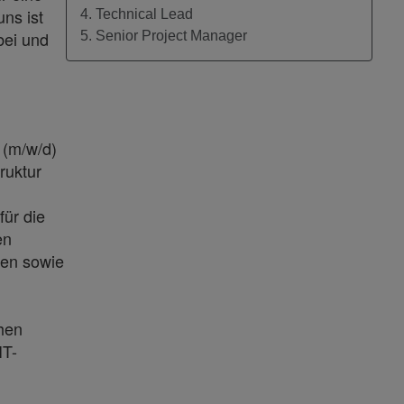
uns ist
4. Technical Lead
bei und
5. Senior Project Manager
 (m/w/d)
ruktur
für die
en
gen sowie
hen
IT-