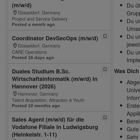
(m/w/d)
Du ü
Grupp
Düsseldorf, Germany
Project and Service Delivery
Du un
Posted a month ago
Umse
Du un
Coordinator DevSecOps (m/w/d)
jewei
Düsseldorf, Germany
Du un
CARE Operations
Posted 16 days ago
Imple
Was Dich
Duales Studium B.Sc.
Wirtschaftsinformatik (m/w/d) in
Abges
Hannover (2026)
Unive
Hannover, Germany
Infor
Talent Acquisition, Attraction & Youth
Erste
Posted 10 months ago
Appli
Sales Agent (m/w/d) für die
Berei
Vodafone Filiale in Ludwigsburg
Gute 
(Heinkelstr. 1-11)
Sehr 