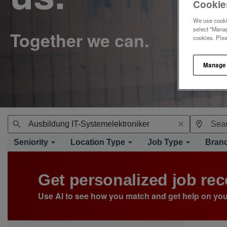
Cookie
We use cookie
select "Manag
cookies. Ple
Manage
Seniority
Location Type
Job Type
Bran
Get personalized job r
Use AI to see how you match and get help on you