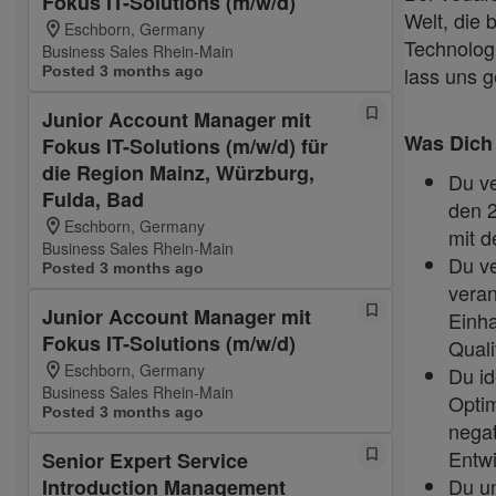
Fokus IT-Solutions (m/w/d)
Welt, die 
Eschborn, Germany
Technologi
Business Sales Rhein-Main
lass uns 
Posted 3 months ago
Junior Account Manager mit
Was Dich 
Fokus IT-Solutions (m/w/d) für
die Region Mainz, Würzburg,
Du ve
Fulda, Bad
den 2
Eschborn, Germany
mit d
Business Sales Rhein-Main
Du ve
Posted 3 months ago
vera
Junior Account Manager mit
Einha
Fokus IT-Solutions (m/w/d)
Quali
Eschborn, Germany
Du id
Business Sales Rhein-Main
Opti
Posted 3 months ago
nega
Entw
Senior Expert Service
Du un
Introduction Management