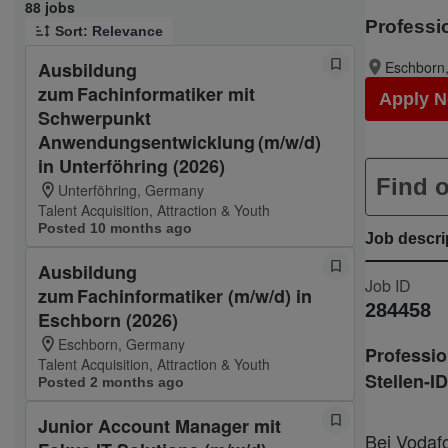
Page 1 of 9
88 jobs
Professi
Sort: Relevance
Ausbildung
Eschborn
zum Fachinformatiker mit
Apply 
Schwerpunkt
Anwendungsentwicklung (m/w/d)
in Unterföhring (2026)
Find o
Unterföhring, Germany
Talent Acquisition, Attraction & Youth
Posted 10 months ago
Job descri
Ausbildung
Job ID
zum Fachinformatiker (m/w/d) in
284458
Eschborn (2026)
Eschborn, Germany
Professio
Talent Acquisition, Attraction & Youth
Stellen-ID
Posted 2 months ago
Junior Account Manager mit
Bei Vodafo