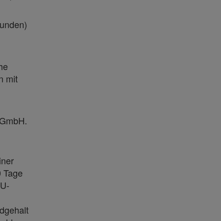
Stunden)
he
n mit
e GmbH.
iner
0 Tage
EU-
dgehalt