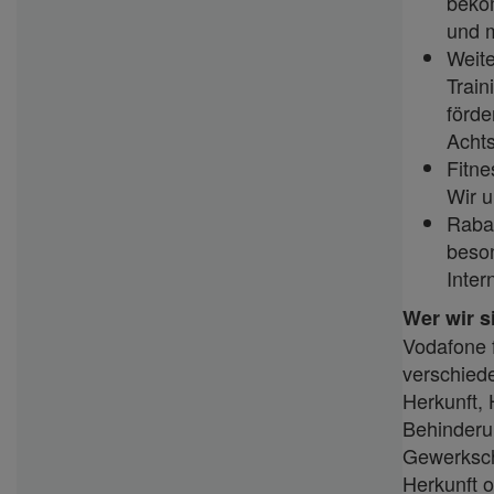
beko
und m
Weite
Train
förde
Acht
Fitne
Wir u
Rabat
beson
Inter
Wer wir s
Vodafone f
verschied
Herkunft, 
Behinderun
Gewerkscha
Herkunft o