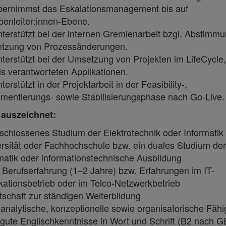
bernimmst das Eskalationsmanagement bis auf
enleiter:innen-Ebene.
terstützt bei der internen Gremienarbeit bzgl. Abstimm
tzung von Prozessänderungen.
terstützt bei der Umsetzung von Projekten im LifeCycle, 
ls verantworteten Applikationen.
terstützt in der Projektarbeit in der Feasibility-,
mentierungs- sowie Stabilisierungsphase nach Go-Live.
 auszeichnet:
chlossenes Studium der Elektrotechnik oder Informatik 
rsität oder Fachhochschule bzw. ein duales Studium der
matik oder informationstechnische Ausbildung
 Berufserfahrung (1–2 Jahre) bzw. Erfahrungen im IT-
kationsbetrieb oder im Telco-Netzwerkbetrieb
tschaft zur ständigen Weiterbildung
analytische, konzeptionelle sowie organisatorische Fähi
gute Englischkenntnisse in Wort und Schrift (B2 nach G