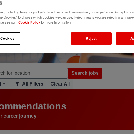
s
s, including from our partners, to enhance and personalise your experience. Accept all co
e Cookies" to choose which cookies we can use. Reject means you are rejecting all non-e
ase see our
Cookie Policy
for more information.
 Cookies
Reject
A
Search jobs
d
All Filters
Clear All
ecommendations
r career journey