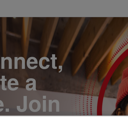
onnect,
te a
e. Join