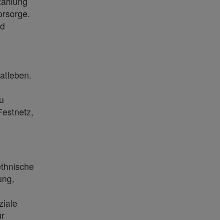
zahlung
orsorge.
nd
vatleben.
u
Festnetz,
ethnische
ung,
ziale
ür