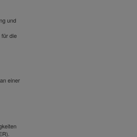
ung und
für die
an einer
gkeiten
ER).