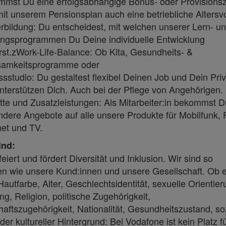
mmst Du eine erfolgsabhängige Bonus- oder Provisions
it unserem Pensionsplan auch eine betriebliche Altersv
rbildung: Du entscheidest, mit welchen unserer Lern- u
ingsprogrammen Du Deine individuelle Entwicklung
rst.zWork-Life-Balance: Ob Kita, Gesundheits- &
samkeitsprogramme oder
ssstudio: Du gestaltest flexibel Deinen Job und Dein Pri
nterstützen Dich. Auch bei der Pflege von Angehörigen.
te und Zusatzleistungen: Als Mitarbeiter:in bekommst D
dere Angebote auf alle unsere Produkte für Mobilfunk, 
net und TV.
ind:
eiert und fördert Diversität und Inklusion. Wir sind so
en wie unsere Kund:innen und unsere Gesellschaft. Ob 
Hautfarbe, Alter, Geschlechtsidentität, sexuelle Orientier
g, Religion, politische Zugehörigkeit,
ftszugehörigkeit, Nationalität, Gesundheitszustand, so
der kultureller Hintergrund: Bei Vodafone ist kein Platz f