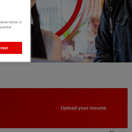
okies below, or
ssential
ccept
Upload your resume