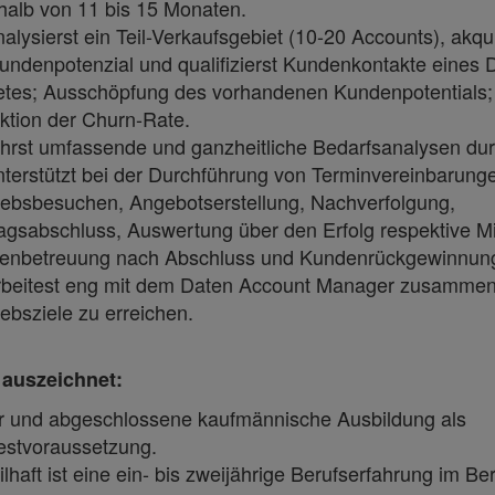
halb von 11 bis 15 Monaten.
alysierst ein Teil-Verkaufsgebiet (10-20 Accounts), akqui
ndenpotenzial und qualifizierst Kundenkontakte eines
etes; Ausschöpfung des vorhandenen Kundenpotentials;
tion der Churn-Rate.
hrst umfassende und ganzheitliche Bedarfsanalysen dur
terstützt bei der Durchführung von Terminvereinbarung
iebsbesuchen, Angebotserstellung, Nachverfolgung,
agsabschluss, Auswertung über den Erfolg respektive Mi
enbetreuung nach Abschluss und Kundenrückgewinnun
rbeitest eng mit dem Daten Account Manager zusammen
iebsziele zu erreichen.
 auszeichnet:
ur und abgeschlossene kaufmännische Ausbildung als
estvoraussetzung.
ilhaft ist eine ein- bis zweijährige Berufserfahrung im Be