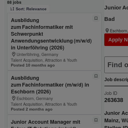
Page 1 of 9
88 jobs
Junior A
Sort: Relevance
Bad
Ausbildung
zum Fachinformatiker mit
Eschborn
Schwerpunkt
Anwendungsentwicklung (m/w/d)
Apply 
in Unterföhring (2026)
Unterföhring, Germany
Talent Acquisition, Attraction & Youth
Find o
Posted 10 months ago
Ausbildung
Job descri
zum Fachinformatiker (m/w/d) in
Eschborn (2026)
Job ID
Eschborn, Germany
263638
Talent Acquisition, Attraction & Youth
Posted 2 months ago
Junior Ac
Mainz, W
Junior Account Manager mit
Stellen-ID