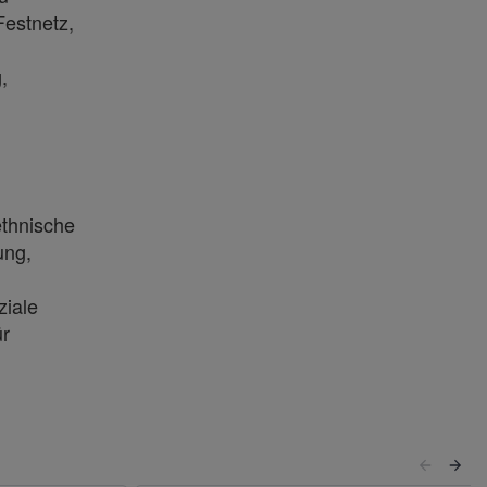
Festnetz,
,
ethnische
ung,
ziale
ür