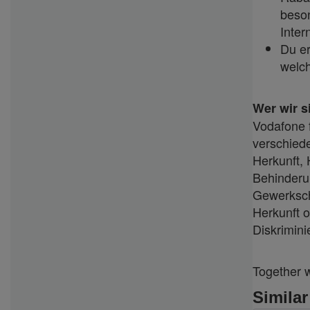
beson
Inter
Du er
welch
Wer wir s
Vodafone f
verschied
Herkunft, 
Behinderun
Gewerkscha
Herkunft o
Diskrimini
Together 
Similar