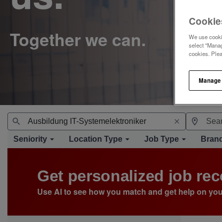
Cookie
We use cookie
select "Manag
cookies. Ple
Manage
Seniority
Location Type
Job Type
Bran
Get personalized job r
Use AI to see how you match and get help on you