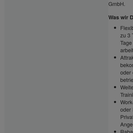
GmbH.
Was wir D
Flexi
zu 3 
Tage
arbei
Attra
beko
oder 
betri
Weite
Train
Work
oder 
Priva
Ange
Rabat