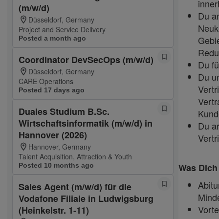
inner
(m/w/d)
Du an
Düsseldorf, Germany
Neuku
Project and Service Delivery
Gebi
Posted a month ago
Reduk
Coordinator DevSecOps (m/w/d)
Du fü
Düsseldorf, Germany
Du un
CARE Operations
Vertr
Posted 17 days ago
Vertr
Duales Studium B.Sc.
Kund
Wirtschaftsinformatik (m/w/d) in
Du a
Hannover (2026)
Vertr
Hannover, Germany
Talent Acquisition, Attraction & Youth
Posted 10 months ago
Was Dich
Abit
Sales Agent (m/w/d) für die
Mind
Vodafone Filiale in Ludwigsburg
Vorte
(Heinkelstr. 1-11)