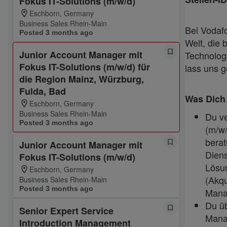
Fokus IT-Solutions (m/w/d)
Eschborn, Germany
Business Sales Rhein-Main
Bei Vodafo
Posted 3 months ago
Welt, die 
Junior Account Manager mit
Technologi
Fokus IT-Solutions (m/w/d) für
lass uns 
die Region Mainz, Würzburg,
Fulda, Bad
Was Dich 
Eschborn, Germany
Business Sales Rhein-Main
Du ve
Posted 3 months ago
(m/w/
berat
Junior Account Manager mit
Diens
Fokus IT-Solutions (m/w/d)
Lösu
Eschborn, Germany
(Akqu
Business Sales Rhein-Main
Posted 3 months ago
Mana
Du üb
Senior Expert Service
Manag
Introduction Management