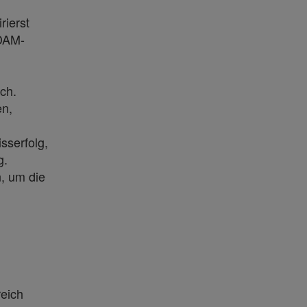
rierst
 DAM-
ch.
en,
sserfolg,
g.
, um die
reich