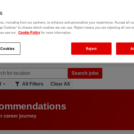
s
s, including from our partners, to enhance and personalise your experience. Accept all co
e Cookies" to choose which cookies we can use. Reject means you are rejecting all non-e
ase see our
Cookie Policy
for more information.
 Cookies
Reject
A
Search jobs
d
All Filters
Clear All
ecommendations
r career journey