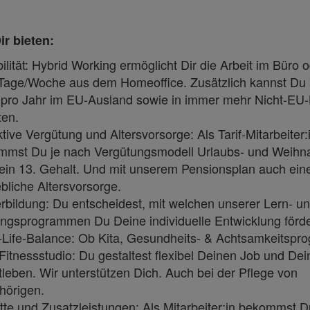
ir bieten:
bilität: Hybrid Working ermöglicht Dir die Arbeit im Büro o
Tage/Woche aus dem Homeoffice. Zusätzlich kannst Du 
 pro Jahr im EU-Ausland sowie in immer mehr Nicht-EU
ten.
ktive Vergütung und Altersvorsorge: Als Tarif-Mitarbeiter:
mmst Du je nach Vergütungsmodell Urlaubs- und Weihn
ein 13. Gehalt. Und mit unserem Pensionsplan auch ein
ebliche Altersvorsorge.
rbildung: Du entscheidest, mit welchen unserer Lern- u
ingsprogrammen Du Deine individuelle Entwicklung förde
-Life-Balance: Ob Kita, Gesundheits- & Achtsamkeitsp
Fitnessstudio: Du gestaltest flexibel Deinen Job und Dei
tleben. Wir unterstützen Dich. Auch bei der Pflege von
hörigen.
te und Zusatzleistungen: Als Mitarbeiter:in bekommst D