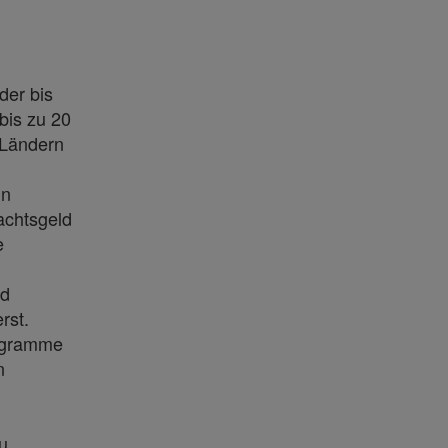
der bis
bis zu 20
-Ländern
in
achtsgeld
e
nd
rst.
rogramme
n
u