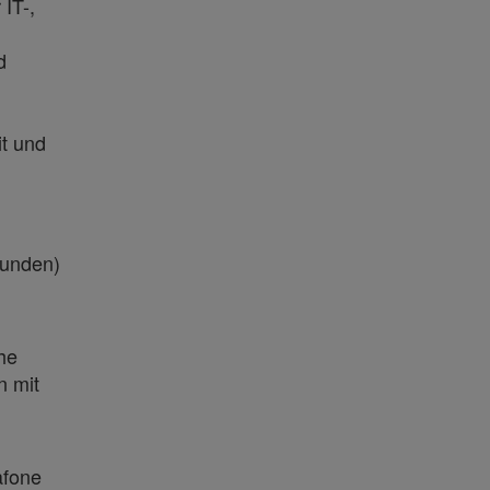
IT-,
d
it und
Stunden)
he
n mit
afone