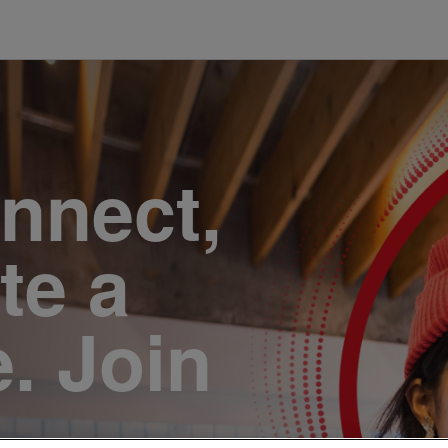
onnect,
te a
e. Join