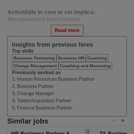
Activitățile în care te vei implica:
Managementul performantei
Vei coordona end-to-end ciclurile de
Read more
performanta (Goal Setting, Mid-Year Review
si Year-End Review), asigurand o experienta
Insights from previous hires
consecventa si relevanta pentru toate ariile
Top skills
Business Partnering
de business.
Business HR
Coaching
Vei facilita sesiuni de calibrare impreuna cu
Change Management
Coaching and Mentoring
Previously worked as
echipe de leadership, pregatind analize, date
1. Human Resources Business Partner
si recomandari care sustin decizii corecte si
2. Business Partner
aliniate.
3. Change Manager
Vei fi partener si consultant pentru HRBPs si
4. Talent Acquisition Partner
manageri pe teme legate de performanta,
5. Finance Business Partner
ratinguri si gestionarea situatiilor complexe.
Vei monitoriza indicatorii de performanta si
Similar jobs
vei identifica tendinte, riscuri sau oportunitati
HR Business Partner &
TA Business 