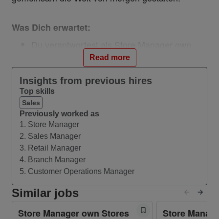
Was Dich erwartet:
Du verantwortest als Store Manager own
Stores (m/w/d) die disziplinarische und
Read more
fachliche Führung der Mitarbeitenden in
Deiner Filiale.
Insights from previous hires
Top skills
Du bist zuständig für das Coaching von
Sales
Verkaufsabläufen in der Filiale und gibst
Previously worked as
erfolgreiche Vertriebstechniken an das Team
1. Store Manager
weiter.
2. Sales Manager
Du verantwortest die Ergebnissteuerung und
3. Retail Manager
somit die Zielerreichung der Filiale.
4. Branch Manager
Du sorgst für einen ordnungsgemäßen
5. Customer Operations Manager
Betrieb und Außenauftritt der Filiale unter
Berücksichtigung und Sicherstellung der
Similar jobs
Einhaltung gesetzlicher Bestimmungen, der
Store Manager own Stores
Store Manage
Vodafone Retail Guidelines, sowie der