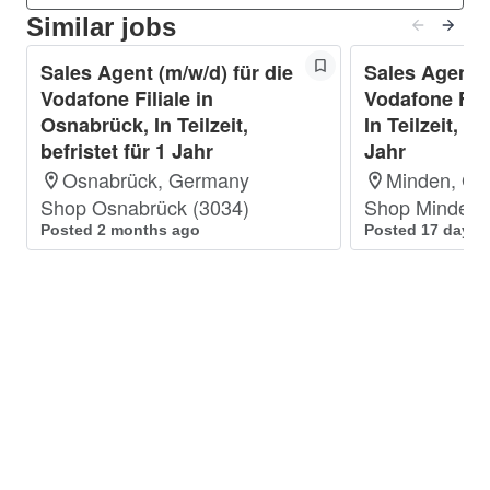
Verkauf.
Similar jobs
Ausgeprägte Kenntnisse in der Technik und
Neugier auf neue Produkte/Technologien.
Sales Agent (m/w/d) für die
Sales Agent (
Du bist teamfähig, arbeitest selbstständig
Vodafone Filiale in
Vodafone Fili
Osnabrück, In Teilzeit,
und hast ein sicheres und verbindliches
In Teilzeit, be
befristet für 1 Jahr
Jahr
Auftreten.
Osnabrück, Germany
Du hast verhandlungssichere
Minden, G
Shop Osnabrück (3034)
Deutschkenntnisse nach GER.
Shop Minden 
Posted 2 months ago
Posted 17 days 
Schwerbehinderte Bewerber:innen werden bei
gleicher Eignung besonders berücksichtigt.
Was wir Dir bieten:
Attraktive Vergütung und Altersvorsorge: Als
Tarif-Mitarbeiter:in bekommst Du Urlaubs-
und Weihnachtsgeld von uns. Und mit
unserem Pensionsplan auch eine
betriebliche Altersvorsorge.