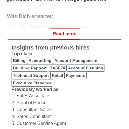
Was Dich erwartet:
Du arbeitest daran Kund:innen zu
begeistern, beraten sowie zu binden und
Read more
überzeugst auch neue Kund:innen von uns.
Du verantwortest die Ausarbeitung
Insights from previous hires
Top skills
passender Lösungen für die Bedürfnisse
Billing
Accounting
Account Management
unserer Kund:innen.
Building Rapport
Du vertiefst Dich in unsere Produktwelt.
BASE24
Account Planning
Du stellst sicher, dass Du mit Deinem
Technical Support
Retail
Payments
konkreten Ziel im Blick handelst.
Executive Presence
Previously worked as
1. Sales Associate
Was Dich auszeichnet:
2. Front of House
3. Consultant Sales
Eine abgeschlossene Berufsausbildung im
4. Sales Consultant
Bereich Dienstleistung/Einzelhandel.
5. Customer Service Agent
Erfahrungen und ein gutes Gespür für den