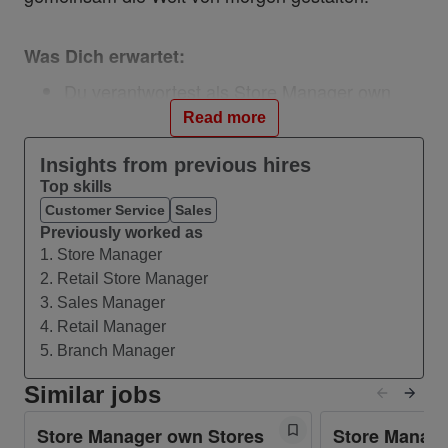
Was Dich erwartet:
Du verantwortest als Store Manager own
Stores (m/w/d) die disziplinarische und
Read more
fachliche Führung der Mitarbeitenden in
Deiner Filiale.
Insights from previous hires
Top skills
Du bist zuständig für das Coaching von
Customer Service
Sales
Verkaufsabläufen in der Filiale und gibst
Previously worked as
erfolgreiche Vertriebstechniken an das Team
1. Store Manager
weiter.
2. Retail Store Manager
Du verantwortest die Ergebnissteuerung und
3. Sales Manager
somit die Zielerreichung der Filiale.
4. Retail Manager
Du sorgst für einen ordnungsgemäßen
5. Branch Manager
Betrieb und Außenauftritt der Filiale unter
Berücksichtigung und Sicherstellung der
Similar jobs
Einhaltung gesetzlicher Bestimmungen, der
Store Manager own Stores
Store Manage
Vodafone Retail Guidelines, sowie der