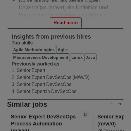
DevSecOps (m/w/d) die Definition und
Konzeption von Standards im Bereich
Continuous Integration & Deployment
Read more
(CI/CD) – einschließlich Pipelines, Tools,
Implementierungsprozessen und
Insights from previous hires
Umgebungen (Public Cloud und internes
Top skills
Datacenter) – zur Unterstützung agiler und
Agile Methodologies
Agile
Core-IT-Organisationen
Microservices Development
Linux
Java
Previously worked as
Du übernimmst den Betrieb, die
1. Senior Expert
Überwachung und das Deployment diverser
2. Senior Expert DevSecOps (M/W/D)
Plattformen in der AWS-Cloud, sowie die
3. Senior Expert DevSecOps
Implementierung von Monitoring-
4. Senior Expert:in DevSecOps
Mechanismen
Du übernimmst die Analyse und Behebung
Similar jobs
von komplexen Störungen sowie die
Senior Expert DevSecOps
Senior Expe
Koordination von Verbesserungsmaßnahmen
Process Automation
(m/w/d)
und das Management von Major Incidents
(m/w/d)