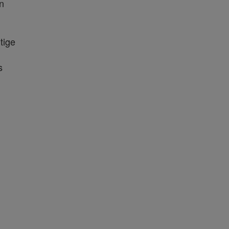
n
tige
s