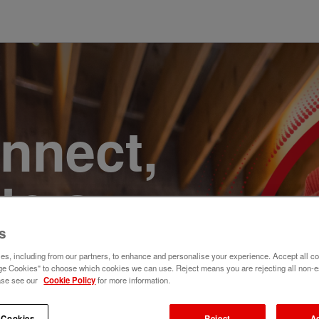
onnect,
te a
e. Join
s
s, including from our partners, to enhance and personalise your experience. Accept all co
e Cookies" to choose which cookies we can use. Reject means you are rejecting all non-e
ase see our
Cookie Policy
for more information.
 Cookies
Reject
A