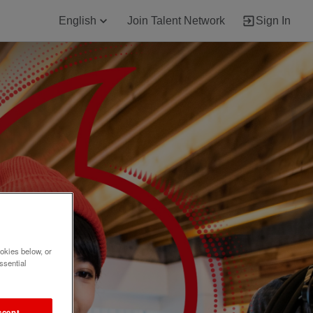
English
Join Talent Network
Sign In
okies below, or
ssential
ccept