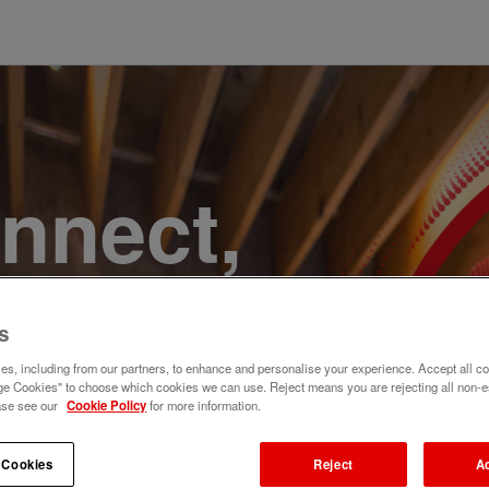
onnect,
te a
s
e. Join
s, including from our partners, to enhance and personalise your experience. Accept all co
e Cookies" to choose which cookies we can use. Reject means you are rejecting all non-e
ase see our
Cookie Policy
for more information.
 Cookies
Reject
A