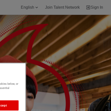
English
Join Talent Network
Sign In
okies below, or
ssential
ccept