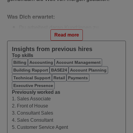
Was Dich erwartet:
Du arbeitest daran Kund:innen zu
begeistern, beraten sowie zu binden und
Read more
überzeugst auch neue Kund:innen von uns.
Du verantwortest die Ausarbeitung
Insights from previous hires
Top skills
passender Lösungen für die Bedürfnisse
Billing
Accounting
Account Management
unserer Kund:innen.
Building Rapport
Du vertiefst Dich in unsere Produktwelt.
BASE24
Account Planning
Du stellst sicher, dass Du mit Deinem
Technical Support
Retail
Payments
konkreten Ziel im Blick handelst.
Executive Presence
Previously worked as
1. Sales Associate
Was Dich auszeichnet:
2. Front of House
3. Consultant Sales
Eine abgeschlossene Berufsausbildung im
4. Sales Consultant
Bereich Dienstleistung/Einzelhandel.
5. Customer Service Agent
Erfahrungen und ein gutes Gespür für den