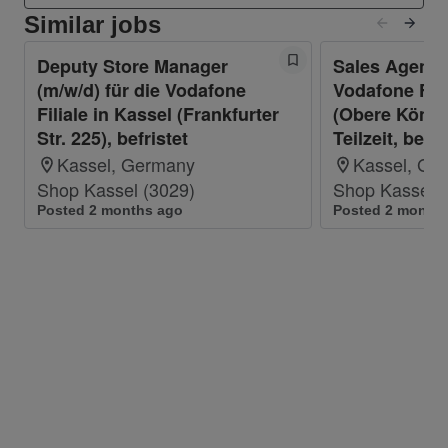
Verkauf.
Similar jobs
Ausgeprägte Kenntnisse in der Technik und
Neugier auf neue Produkte/Technologien.
Deputy Store Manager
Sales Agent (
Du bist teamfähig, arbeitest selbstständig
(m/w/d) für die Vodafone
Vodafone Fili
Filiale in Kassel (Frankfurter
und hast ein sicheres und verbindliches
(Obere Königs
Str. 225), befristet
Teilzeit, befri
Auftreten.
Kassel, Germany
Du hast verhandlungssichere
Kassel, Ge
Shop Kassel (3029)
Deutschkenntnisse nach GER.
Shop Kassel (
Posted 2 months ago
Posted 2 month
Schwerbehinderte Bewerber:innen werden bei
gleicher Eignung besonders berücksichtigt.
Was wir Dir bieten:
Attraktive Vergütung und Altersvorsorge: Als
Tarif-Mitarbeiter:in bekommst Du Urlaubs-
und Weihnachtsgeld von uns. Und mit
unserem Pensionsplan auch eine
betriebliche Altersvorsorge.