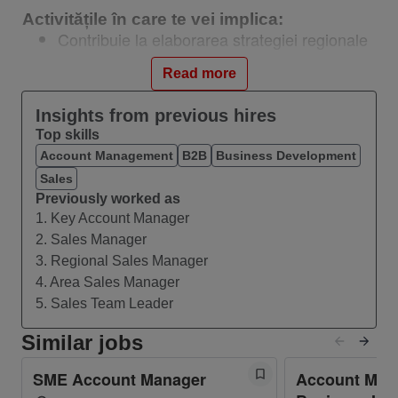
Activitățile în care te vei implica:
Contribuie la elaborarea strategiei regionale
operationale pe segmentul de clienti alocat
Read more
ca rezultat al intelegerii clare a tendintelor
pietei/industriei si a concurentei din piata, cat
Insights from previous hires
si a oportunitatilor de dezvoltare stabilita
Top skills
impreuna cu superiorul direct.
Account Management
B2B
Business Development
Stabileste planul de actiune pentru echipa sa
Sales
in vederea atingerii obiectivelor de vanzari.
Previously worked as
Impreuna cu echipa de management se
1. Key Account Manager
implica in construirea si optimizarea
2. Sales Manager
strategiei SME in regiune/segment
3. Regional Sales Manager
Gestioneaza activitatea de vanzari din
4. Area Sales Manager
segmentul alocat in vederea atingerii
5. Sales Team Leader
obiectivelor alese: cresterea vanzarilor, a
Similar jobs
NPS, scaderea churn-ului, cresterea liniiilor
de servicii promovate, pozitionarea ca
SME Account Manager
Account Man
partener de digitalizare, imbunatatirea