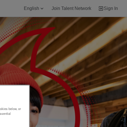
English
Join Talent Network
Sign In
okies below, or
ssential