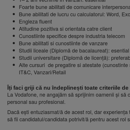
Foarte bune abilitati de comunicare interperson
Bune abilitati de lucru cu calculatorul: Word, Ex
Engleza fluent
Atitudine pozitiva si orientata catre client
Cunostiinte specifice despre industria telecom
Bune abilitati si cunostiinte de vanzare
Studii liceale (Diplomă de bacalaureat): esential
Studii universitare (Diplomă de licență): prefera
Alte cursuri de pregatire si atestate (cunostint
IT&C, Vanzari/Retail
Îți faci griji că nu îndeplinești toate criteriile 
La Vodafone, ne angajăm să sprijinim oamenii și să c
personal sau profesional.
Dacă ești entuziasmat/ă de acest rol, dar experiența t
să fii candidatul/candidata potrivit/ă pentru acest rol 