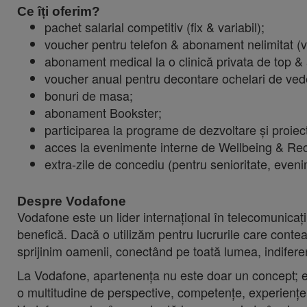
Ce îți oferim?
pachet salarial competitiv (fix & variabil);
voucher pentru telefon & abonament nelimitat (v
abonament medical la o clinică privata de top & 
voucher anual pentru decontare ochelari de ved
bonuri de masa;
abonament Bookster;
participarea la programe de dezvoltare și proie
acces la evenimente interne de Wellbeing & Rec
extra-zile de concediu (pentru senioritate, eveni
Despre Vodafone
Vodafone este un lider internațional în telecomunicați
benefică. Dacă o utilizăm pentru lucrurile care contea
sprijinim oamenii, conectând pe toată lumea, indiferen
La Vodafone, apartenența nu este doar un concept; este
o multitudine de perspective, competențe, experiențe