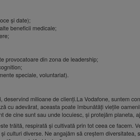
oce și date);
alte beneficii medicale;
ere;
cte provocatoare din zona de leadership;
ognition;
mente speciale, voluntariat).
i, deservind milioane de clienți.La Vodafone, suntem conv
ză cu adevărat, aceasta poate îmbunătăți viețile oamenilo
t de cine sunt sau unde locuiesc, și protejăm planeta, aju
 trăită, respirată și cultivată prin tot ceea ce facem. Ve
 și culturi diverse. Ne angajăm să creștem diversitatea,