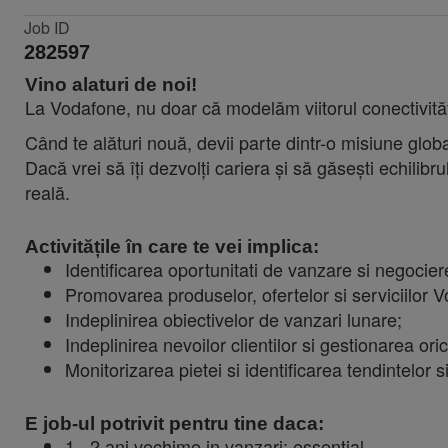
Job ID
282597
Vino alaturi de noi!
La Vodafone, nu doar că modelăm viitorul conectivității
Când te alături nouă, devii parte dintr-o misiune glo
Dacă vrei să îți dezvolți cariera și să găsești echilibru
reală.
Activitățile în care te vei implica:
Identificarea oportunitati de vanzare si ︁︀​︂︃︃​︈︃​︀negoc
Promovarea produselor, ofertelor si serviciilor Vo
Indeplinirea obiectivelor de vanzari lunare;
Indeplinirea nevoilor clientilor si gestionarea ori
Monitorizarea pietei si identificarea tendintelor si
E job-ul potrivit pentru tine daca:
1– 2 ani vechime in vanzari: essential