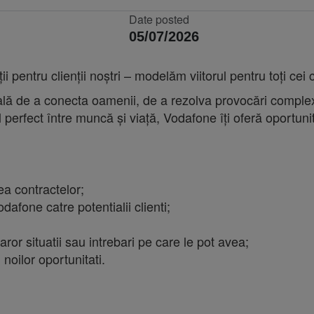
Date posted
05/07/2026
 pentru clienții noștri – modelăm viitorul pentru toți cei
bală de a conecta oamenii, de a rezolva provocări complex
l perfect între muncă și viață, Vodafone îți oferă oportunită
ierea contractelor;
dafone catre potentialii clienti;
caror situatii sau intrebari pe care le pot avea;
 noilor oportunitati.