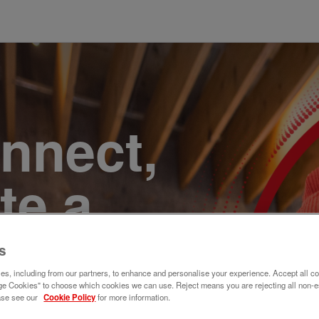
onnect,
te a
e. Join
s
s, including from our partners, to enhance and personalise your experience. Accept all co
e Cookies" to choose which cookies we can use. Reject means you are rejecting all non-e
ase see our
Cookie Policy
for more information.