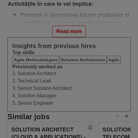
Activitățile în care te vei implica:
Porneste in dezvoltarea tuturor produselor si
capabilitatilor noi de la nevoile clientilor si
obiectivele strategice ale companiei/diviziei
Read more
de business.
Urmareste intelegerea profunda a nevoilor
Insights from previous hires
clientilor, a atitudinilor, comportamentelor si
Top skills
modelelor de consum pentru toate
Agile Methodologies
Solution Architecture
Agile
Previously worked as
segmentele de business.
1. Solution Architect
Coordoneaza activitatile necesare pentru
2. Technical Lead
identificarea nevoilor clientilor Enterprise si a
3. Senior Solution Architect
pietelor in care opereaza companiile telecom
4. Solution Manager
si furnizorii de servicii si produse de tip
5. Senior Engineer
ICT&Cloud (IaaS, PaaS, SaaS).
Monitorizarea competitiei pentru serviciile
Similar jobs
Cloud cu sprijinul echipelor de
SOLUTION ARCHITECT
SOLUTION A
segment/canal.Conducerea de analize
(CLOUD & APPLICATIONS) -
TELECOM (BS
competitive pentru servicii cloud.