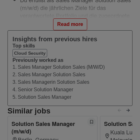
(m/w/d) die jährlichen Ziele für das
verantwortete Portfolio und die zugeordnete
Vertriebsregion, indem Du die Strategie zur
Read more
Erreichung der Umsatz- und Akquiseziele
unter Berücksichtigung der Marktentwicklung
Insights from previous hires
gemäß zentraler und regionaler P&L
Top skills
formulierst.
Cloud Security
Previously worked as
Du bist Executive Sponsor für wesentliche
1. Sales Manager Solution Sales (M/W/D)
Kundenbeziehungen in der zugeordneten
2. Sales Manager Solution Sales
Vertriebsregion, verantwortlich für die
3. Sales Managerin Solution Sales
Personalentwicklung und treibst
4. Senior Solution Manager
entsprechende Schulungskonzepte in
5. Solution Sales Manager
Abstimmung mit dem Senior Sales Manager
voran.
Similar jobs
Du definierst auf Basis der Vertriebsstrategie
Solution Sales Manager
Solution Sale
die kurz- und mittelfristigen Ziele inklusive
(m/w/d)
Kuala Lumpu
Kampagnen/CVM mittels KPI-Vorgaben und
Berlin, Germany
Malaysia