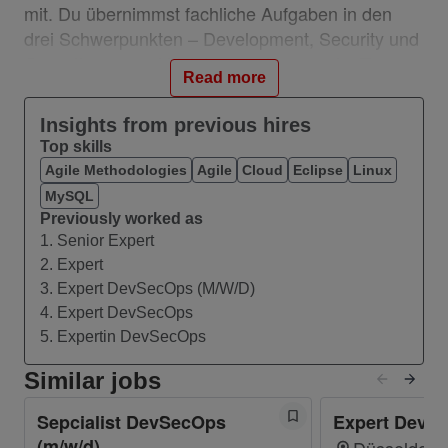
mit. Du übernimmst fachliche Aufgaben in den
drei Schwerpunkten – Development, Security und
Operations – und bist Ansprechperson im Team.
Read more
Dabei arbeitest Du eng mit Kolleg:innen aus der
gesamten digitalen Wertschöpfungskette
Insights from previous hires
zusammen – national wie international.
Top skills
Agile Methodologies
Agile
Cloud
Eclipse
Linux
Was Dich erwartet:
MySQL
Previously worked as
Du übernimmst als Expert DevSecOps OGG
1. Senior Expert
(m/w/d) das Deployment, die Überwachung
2. Expert
inklusive 24/7 On-Call-Support für Batch-
3. Expert DevSecOps (M/W/D)
Jobs, Webservices sowie den L3 Support für
4. Expert DevSecOps
Oracle GoldenGate Incidents.
5. Expertin DevSecOps
Du verantwortest die Vorbereitungen und
Similar jobs
übernimmst Deployments von Oracle
GoldenGate Platform Releases (Realtime
Sepcialist DevSecOps
Expert DevSe
Oracle GoldenGate Data Integration, Web-
(m/w/d)