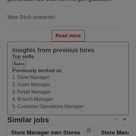
Was Dich erwartet:
Du verantwortest als Store Manager own
Stores (m/w/d) die disziplinarische und
Read more
fachliche Führung der Mitarbeitenden in
Deiner Filiale.
Insights from previous hires
Top skills
Du bist zuständig für das Coaching von
Sales
Verkaufsabläufen in der Filiale und gibst
Previously worked as
erfolgreiche Vertriebstechniken an das Team
1. Store Manager
weiter.
2. Sales Manager
Du verantwortest die Ergebnissteuerung und
3. Retail Manager
somit die Zielerreichung der Filiale.
4. Branch Manager
Du sorgst für einen ordnungsgemäßen
5. Customer Operations Manager
Betrieb und Außenauftritt der Filiale unter
Berücksichtigung und Sicherstellung der
Similar jobs
Einhaltung gesetzlicher Bestimmungen, der
Store Manager own Stores
Store Manage
Vodafone Retail Guidelines, sowie der