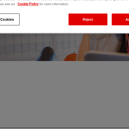
ase see our
Cookie Policy
for more information.
 Cookies
Reject
A