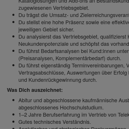
Kataloglösungen und Add-ons an Bestandskund:
zugewiesenen Vertriebsgebiet.
Du trägst die Umsatz- und Zielerreichungsveran
Du stellst eine hohe Präsenz sowie eine effekt
jeweiligen Gebiet sicher.
Du analysierst das Vertriebsgebiet, qualifizierst
Neukundenpotenziale und schöpfst das vorhand
Du führst Bedarfsanalysen bei Kund:innen unt
(Preisanalysen, Komplementärbedarf) durch.
Du führst eigenständig Terminvereinbarungen, 
Vertragsabschlüsse, Auswertungen über Erfolg
und Kundenrückgewinnung durch.
Was Dich auszeichnet:
Abitur und abgeschlossene kaufmännische Ausb
abgeschlossenes Hochschulstudium.
1–2 Jahre Berufserfahrung im Vertrieb von Tel
Gutes technisches Verständnis.
Analytisches und strategisches Denkvermögen.