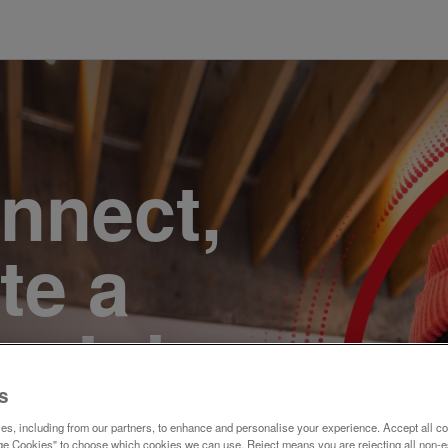
onnect,
te a
e. Join
s
s, including from our partners, to enhance and personalise your experience. Accept all co
e Cookies" to choose which cookies we can use. Reject means you are rejecting all non-e