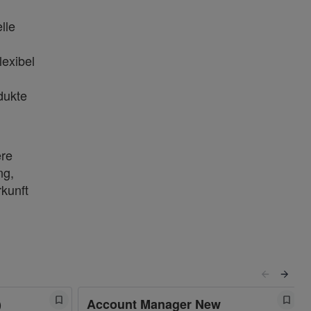
lle
lexibel
dukte
ere
ng,
rkunft
)
Account Manager New