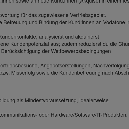
innen sowie an neue Kund:innen (Akquise) in einem fes
twortung für das zugewiesene Vertriebsgebiet.
ive Betreuung und Bindung der Kund:innen an Vodafone 
 Kundenkontakte, analysierst und akquirierst
ene Kundenpotenzial aus; zudem reduzierst du die Chur
er Berücksichtigung der Wettbewerbsbedingungen
Vertriebsbesuche, Angebotserstellungen, Nachverfolgun
 bzw. Misserfolg sowie die Kundenbetreuung nach Absch
ildung als Mindestvoraussetzung, idealerweise
ekommunikations- oder Hardware/Software/IT-Produkten.