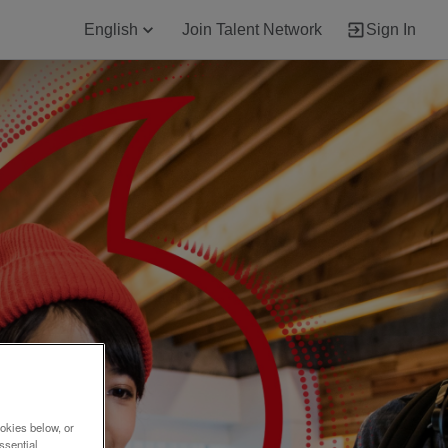
English
Join Talent Network
Sign In
okies below, or
ssential