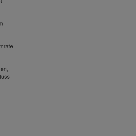
t
im
nrate.
gen,
luss