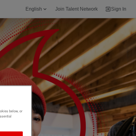
English
Join Talent Network
Sign In
okies below, or
ssential