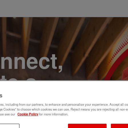
onnect,
te a
e. Join
s
s, including from our partners, to enhance and personalise your experience. Accept all co
e Cookies" to choose which cookies we can use. Reject means you are rejecting all non-e
ase see our
Cookie Policy
for more information.