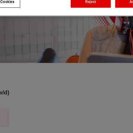
 Cookies
Reject
A
w/d)