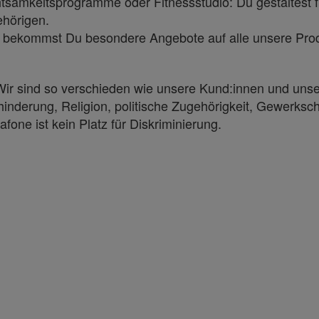
tsamkeitsprogramme oder Fitnessstudio: Du gestaltest f
ehörigen.
in bekommst Du besondere Angebote auf alle unsere Produ
. Wir sind so verschieden wie unsere Kund:innen und uns
ehinderung, Religion, politische Zugehörigkeit, Gewerksc
afone ist kein Platz für Diskriminierung.