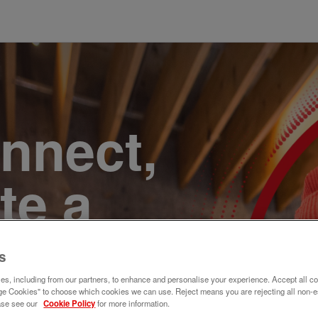
onnect,
te a
e. Join
s
s, including from our partners, to enhance and personalise your experience. Accept all co
e Cookies" to choose which cookies we can use. Reject means you are rejecting all non-e
ase see our
Cookie Policy
for more information.