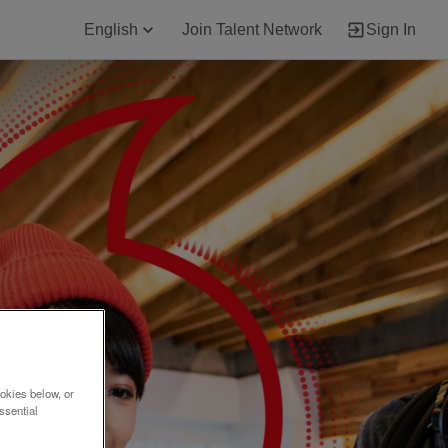
English
Join Talent Network
Sign In
okies below, or
ssential