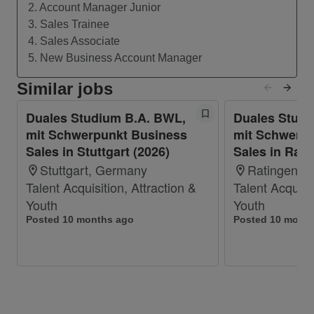
vielfältigen Business Lösungen
2. Account Manager Junior
Überzeuge unsere Firmenkund:innen mit von
3. Sales Trainee
Dir erarbeiteten Sales-Pitches
4. Sales Associate
5. New Business Account Manager
Entdecke verschiedene Vertriebsbereiche
und deren Teams und erweitere dabei Dein
Similar jobs
Netzwerk
Duales Studium B.A. BWL,
Duales Studi
Dein Karriere-Start bei Vodafone:
mit Schwerpunkt Business
mit Schwerpu
Duales Studium ->
->
Übernahmegarantie
Sales in Stuttgart (2026)
Sales in Rati
Berufseinstieg als Junior Account Manager ->
Stuttgart, Germany
Ratingen, 
berufsbegleitender Master bei Interesse
Talent Acquisition, Attraction &
Talent Acquisit
Youth
Youth
Das hast Du Dir verdient:
Posted 10 months ago
Posted 10 mont
1. Studienjahr: 1.242,00 € pro Monat
2. Studienjahr: 1.358,00 € pro Monat
3. Ab dem dritten Studienjahr: 1.468,00 € pro
Monat
Du bekommst noch: