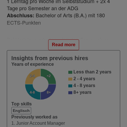
1 Lerntag pro Woche im Selbststudium + 2x 4
Tage pro Semester an der ADG
Bachelor of Arts (B.A.) mit 180
Abschluss:
ECTS-Punkten
Bei Vodafone arbeiten wir jeden Tag an einer
Read more
besseren Zukunft. Für eine Welt, die besser
vernetzt, inklusiver und nachhaltiger ist. Denn für
Insights from previous hires
uns ist Technologie nur so stark wie die
Years of experience
Menschen, die sie nutzen. Sei dabei und lass uns
Less than 2 years
gemeinsam die Welt von morgen gestalten.
2-4
<2
2 - 4 years
4 - 8 years
Was Dich erwartet:
8+ years
4-8
8+
Starte mit dem optimalen Sales-
Top skills
Trainingsprogramm speziell für Dich
Englisch
entwickelt
Previously worked as
Erhalte einen Durchblick bei unseren
1. Junior Account Manager