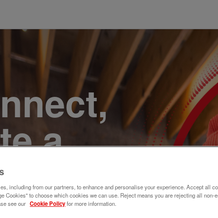
onnect,
te a
e. Join
s
s, including from our partners, to enhance and personalise your experience. Accept all co
e Cookies" to choose which cookies we can use. Reject means you are rejecting all non-e
ase see our
Cookie Policy
for more information.