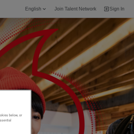
English
Join Talent Network
Sign In
okies below, or
ssential