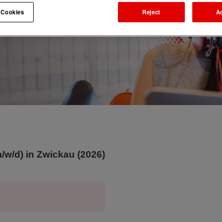
 Cookies
Reject
A
w/d) in Zwickau (2026)