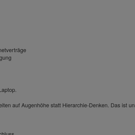
rnetverträge
legung
Laptop.
n auf Augenhöhe statt Hierarchie-Denken. Das ist unser
chluss