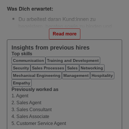
Was Dich erwartet:
Du arbeitest daran Kund:innen zu
begeistern, beraten sowie zu binden und
überzeugst auch neue Kund:innen von uns.
Read more
Du verantwortest die Ausarbeitung
passender Lösungen für die Bedürfnisse
Insights from previous hires
unserer Kund:innen.
Top skills
Communication
Du vertiefst Dich in unsere Produktwelt.
Training and Development
Du stellst sicher, dass Du mit Deinem
Security
Sales Processes
Sales
Networking
konkreten Ziel im Blick handelst.
Mechanical Engineering
Management
Hospitality
Empathy
Previously worked as
Was Dich auszeichnet:
1. Agent
2. Sales Agent
Eine abgeschlossene Berufsausbildung im
3. Sales Consultant
Bereich Dienstleistung/Einzelhandel.
4. Sales Associate
Erfahrungen und ein gutes Gespür für den
5. Customer Service Agent
Verkauf.