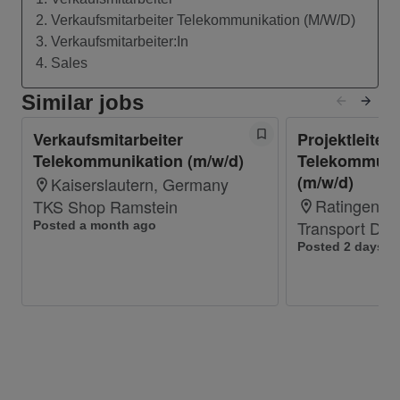
2. Verkaufsmitarbeiter Telekommunikation (M/W/D)
Was Dich auszeichnet:
3. Verkaufsmitarbeiter:In
Technisches Know-How und Neugier auf
4. Sales
neue Produkte und Technologien.
Flexibilität und Reisebereitschaft
Similar jobs
(Führerschein Klasse B, idealerweise mit
Verkaufsmitarbeiter
Projektleiter
eigenem PKW).
Telekommunikation (m/w/d)
Telekommunik
Erste Erfahrungen im Verkauf im Bereich
(m/w/d)
Kaiserslautern, Germany
Telekommunikation.
Ratingen, 
TKS Shop Ramstein
Selbstsicheres und verbindliches Auftreten.
Transport De
Posted a month ago
Fließende Englischkenntnisse in Wort und
Posted 2 days a
Schrift (C1 nach GER).
Deine Stärken und Erfahrungen zählen. Uns sind
Vielfalt und gleiche Chancen wichtig. Wir freuen
uns über Bewerbungen von Menschen mit
Behinderung. Und beachten sie bei gleicher