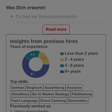
Was Dich erwartet:
Du bist als Verkaufsmitarbeiter
Telekommunikation (m/w/d) zuständig für die
englischsprachige Beratung und den Verkauf
Read more
von Telefon-, Mobilfunk-, Internet- und
Fernsehprodukten.
Insights from previous hires
Du findest für alle Bedürfnisse der
Years of experience
Kund:innen die richtige Lösung und berätst
Less than 2 years
4-8
2-4
sie bei Kauf und bei der Inbetriebnahme
2 - 4 years
unseres vielfältigen Produktangebots.
4 - 8 years
Du betreust die Kund:innen und sorgst für
8+ years
8+
die planmäßige Abwicklung der Zahlungen.
Top skills
Du erfasst Neuverträge im Kund:innen-
German
Englisch
Ausbildung
Analysis
Verwaltungssystem und unterstützt bei der
Abschluss
Go to Market Strategy
Filialleitung
Gestaltung und Pflege des
Farsi Language
Event Catering
Economics
Erscheinungsbildes des Shops.
Previously worked as
1. Verkaufsmitarbeiter