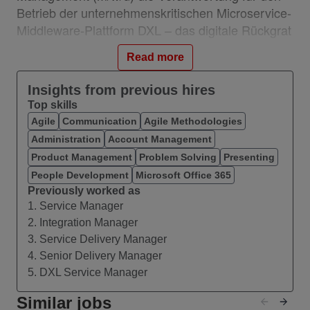
Betrieb der unternehmenskritischen Microservice-
Middleware-Plattform DXL – das digitale Rückgrat
zahlreicher Vodafone-Anwendungen.
Read more
Dabei gestaltest Du aktiv die technische
Roadmap, steuerst Budget, Lizenzen und
Insights from previous hires
Security-Maßnahmen und sorgst gemeinsam mit
Top skills
DevOps-, Infrastruktur- und Security-Teams für
Agile
Communication
Agile Methodologies
einen sicheren, performanten und zukunftsfähigen
Administration
Account Management
Plattformbetrieb.
Product Management
Problem Solving
Presenting
Ob Incident-Management, Audit-Vorbereitung
People Development
Microsoft Office 365
oder die Integration neuer Tools für Monitoring
Previously worked as
und Automation – Du hältst die Fäden in der Hand
1. Service Manager
und bringst Business-Anforderungen in
2. Integration Manager
nachhaltige Lösungen.
3. Service Delivery Manager
4. Senior Delivery Manager
Was Dich erwartet:
5. DXL Service Manager
Du übernimmst als Manager DXL Service
Similar jobs