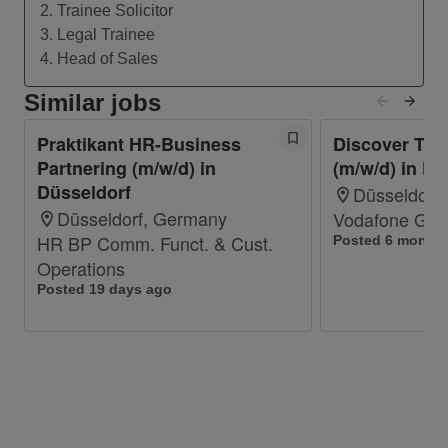
Text und Video Content.
2. Trainee Solicitor
Du strukturierst das Tagesgeschäft,
3. Legal Trainee
koordinierst Abstimmungen im Team und
4. Head of Sales
prägst aktiv den Vodafone Spirit.
Similar jobs
Du arbeitest mit verschiedenen
Kommunikationstools, verfasst
Praktikant HR-Business
Discover Tra
zielgruppengerechte Beiträge und unterstützt
Partnering (m/w/d) in
(m/w/d) in Dü
die Organisation interner Events
Düsseldorf
Düsseldorf
Was Dich auszeichnet:
Düsseldorf, Germany
Vodafone Ge
HR BP Comm. Funct. & Cust.
Posted 6 month
Du bist entweder immatrikuliert oder gerade
Operations
in einem Gap Year.
Posted 19 days ago
Du studierst (Wirtschafts-) Psychologie, eine
soziale- oder wirtschaftswissenschaftliche
oder eine vergleichbare Fachrichtung mit
guter Studienleistung.
Du treibst mit ersten Kenntnissen in Change
Management (Veränderungsmanagement)