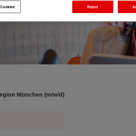
 Cookies
Reject
A
region München (m/w/d)