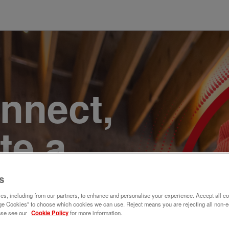
onnect,
te a
e. Join
s
s, including from our partners, to enhance and personalise your experience. Accept all co
e Cookies" to choose which cookies we can use. Reject means you are rejecting all non-e
ase see our
Cookie Policy
for more information.