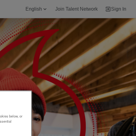
English
Join Talent Network
Sign In
okies below, or
ssential