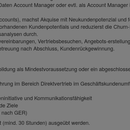
 Daten Account Manager oder evtl. als Account Manager 
 Accounts), machst Akquise mit Neukundenpotenzial und f
orhandenen Kundenpotentials und reduzierst die Churn
fsanalysen durch.
nvereinbarungen, Vertriebsbesuchen, Angebots-erstellun
nbetreuung nach Abschluss, Kundenrückgewinnung.
ldung als Mindestvoraussetzung oder ein abgeschlosse
rfahrung im Bereich Direktvertrieb im Geschäftskundenumf
geninitiative und Kommunikationsfähigkeit
rnde Ziele
B2 nach GER)
zeit (mind. 30 Stunden) ausgeübt werden.