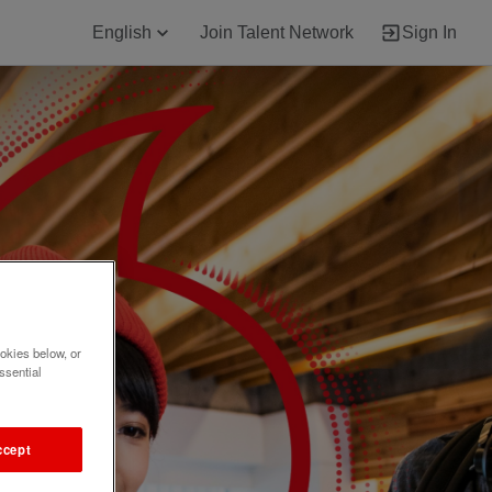
English
Join Talent Network
Sign In
okies below, or
ssential
ccept