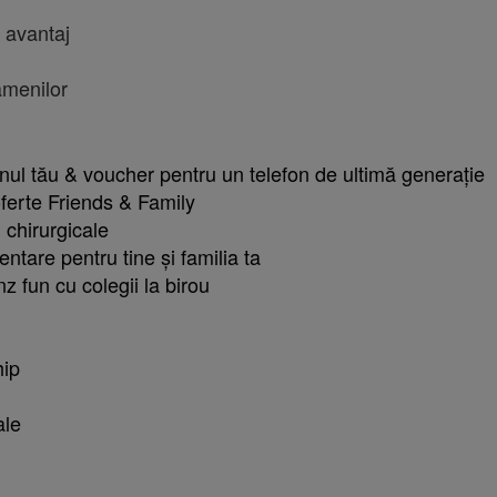
n avantaj
amenilor
nul tău & voucher pentru un telefon de ultimă generație
oferte Friends & Family
 chirurgicale
ntare pentru tine și familia ta
 fun cu colegii la birou
hip
ale