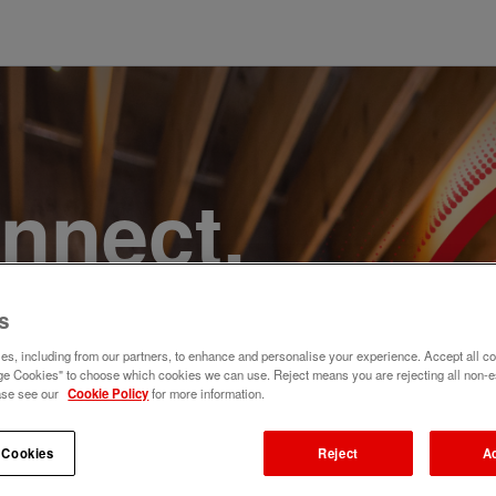
onnect,
te a
s
e. Join
s, including from our partners, to enhance and personalise your experience. Accept all co
e Cookies" to choose which cookies we can use. Reject means you are rejecting all non-e
ase see our
Cookie Policy
for more information.
 Cookies
Reject
A