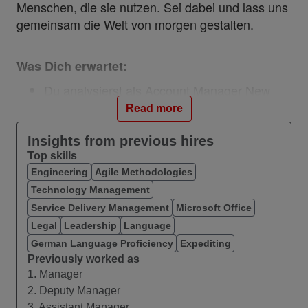
Menschen, die sie nutzen. Sei dabei und lass uns
gemeinsam die Welt von morgen gestalten.
Was Dich erwartet:
Du analysierst als Account Manager New
Business (m/w/d) nach einem umfassenden
Read more
Onboarding New Business Kund:innen-
Anforderungen und entwickelst kund:innen-
Insights from previous hires
Top skills
bezogene Lösungskonzepte auf Basis einer
Engineering
Agile Methodologies
gesamtheitlichen Kommunikationsstrategie
Technology Management
(in: Cloud, Security, KI, IoT, Software as a
Services, Festnetz, Mobilfunk)
Service Delivery Management
Microsoft Office
Du fokussierst Dich klar auf den Abschluss
Legal
Leadership
Language
von Neukund:innen im Segment größer 50
German Language Proficiency
Expediting
Previously worked as
Mitarbeiter:innen.
1. Manager
Du stellst die richtigen Fragen, um die
2. Deputy Manager
Herausforderung und Bedürfnisse beim
3. Assistant Manager