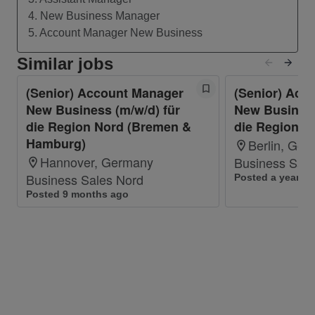
Kunden zu erkennen und entwickelst auf
4. New Business Manager
dieser Basis ein für den Kunden individuelles
5. Account Manager New Business
Lösungskonzept.
Du strukturierst und managst
Similar jobs
Vertriebsprojekte und arbeitest eng mit
(Senior) Account Manager
(Senior) Acc
Deinem Spezialisten Team zusammen, um
New Business (m/w/d) für
New Business
den digitalen Wandel bei den Kund:innen
die Region Nord (Bremen &
die Region O
voranzutreiben.
Hamburg)
Berlin, Ge
Du entwickelst Dich stetig in den digitalen
Hannover, Germany
Business Sale
Themen weiter, um zukunftsorientierte
Business Sales Nord
Posted a year a
Lösungen für und mit dem Kunden
Posted 9 months ago
entwickeln zu können.
Du bearbeitest Ausschreibungen, führst
Verhandlungen, hältst professionelle
Präsentationen auf Geschäftsführungs-
Niveau und vereinbarst strategische sowie
operative Ziele mit den Kund:innen.
Was Dich auszeichnet: