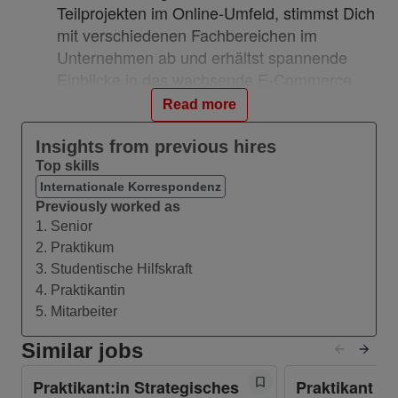
Teilprojekten im Online-Umfeld, stimmst Dich
mit verschiedenen Fachbereichen im
Unternehmen ab und erhältst spannende
Einblicke in das wachsende E-Commerce
und Selfcare-Business.
Read more
Du unterstützt das Team bei der Erstellung
von Präsentationen, Auswertungen und
Insights from previous hires
Briefings für Online-Promotions und
Top skills
Customer Journeys.
Internationale Korrespondenz
Previously worked as
Du unterstützt zudem aktiv bei der
1. Senior
Ausgestaltung der Kundenkommunikation
2. Praktikum
und hilfst bei der Organisati-on &
3. Studentische Hilfskraft
Durchführung von UX Labs.
4. Praktikantin
Du erstellst Markt- und
5. Mitarbeiter
Wettbewerbsanalysen und leitest daraus
Handlungsempfehlungen ab.
Similar jobs
Du hilfst uns bei der täglichen
Praktikant:in Strategisches
Praktikant Co
Maßnahmenplanung und -Umsetzung, z.B.