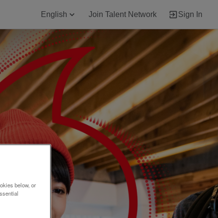
English
Join Talent Network
Sign In
okies below, or
ssential