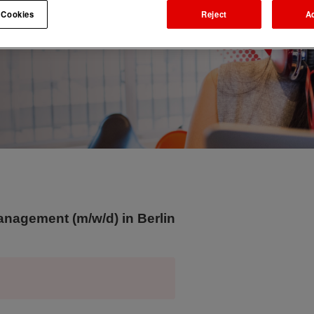
 Cookies
Reject
A
agement (m/w/d) in Berlin