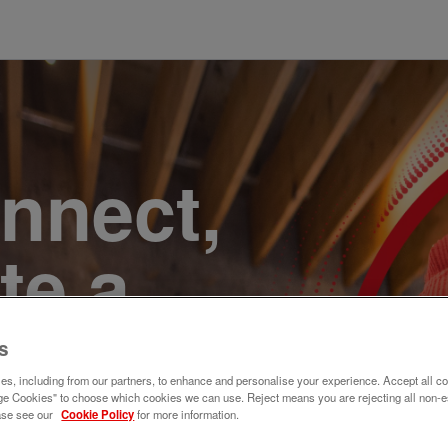
onnect,
te a
e. Join
s
s, including from our partners, to enhance and personalise your experience. Accept all co
e Cookies" to choose which cookies we can use. Reject means you are rejecting all non-e
ase see our
Cookie Policy
for more information.