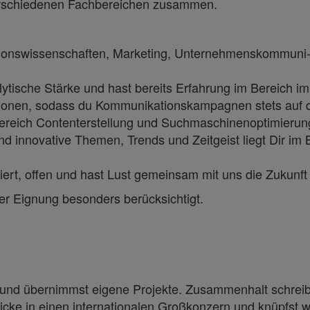
erschiedenen Fachbereichen zusammen.
tionswissenschaften, Marketing, Unternehmenskommuni-k
alytische Stärke und hast bereits Erfahrung im Bereich 
tionen, sodass du Kommunikationskampagnen stets auf 
ereich Contenterstellung und Suchmaschinenoptimierun
 und innovative Themen, Trends und Zeitgeist liegt Dir im B
iert, offen und hast Lust gemeinsam mit uns die Zukunft 
er Eignung besonders berücksichtigt.
 und übernimmst eigene Projekte. Zusammenhalt schrei
ke in einen internationalen Großkonzern und knüpfst wer