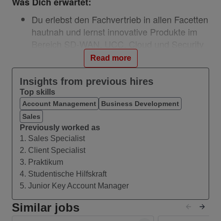
Was Dich erwartet:
Du erlebst den Fachvertrieb in allen Facetten
hautnah und lernst innovative Produkte im
Bereich SD-WAN, UCC, Cloud und Security
kennen.
Read more
Du bereitest Präsentationen für Termine und
Workshops bei internationalen Key-Accounts
Insights from previous hires
vor.
Top skills
Du lernst alle Sales-relevanten Schnittstellen
Account Management
Business Development
kennen und hilfst uns dabei, das Daily
Sales
Previously worked as
Business zu koordinieren.
1. Sales Specialist
Du unterstützt proaktiv bei Kundenprojekten,
2. Client Specialist
von der Konzeptphase bis zur Umsetzung
3. Praktikum
und wirkst somit an der Digitalisierung
4. Studentische Hilfskraft
unserer Kunden mit.
5. Junior Key Account Manager
Du verstärkst als vollwertiges Teammitglied
den internationalen Fachvertrieb und hast
Similar jobs
die Chance im Vertriebskanal mit den