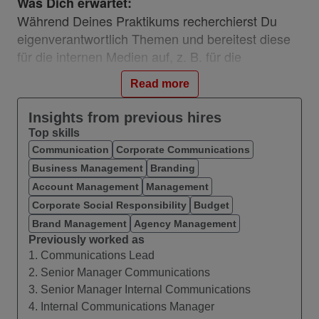
Was Dich erwartet:
Während Deines Praktikums recherchierst Du
eigenverantwortlich Themen und bereitest diese
für die internen Medien auf, z. B. für die
Mitarbeiter-App. Du unterstützt das Team bei der
Read more
Arbeit an Kommunikationskampagnen und hast
die Möglichkeit, Projekte von der Konzeption bis
Insights from previous hires
zur Umsetzung zu begleiten und gestalten. So
Top skills
hilfst Du uns, interne Veranstaltungen zu
Communication
Corporate Communications
organisieren und kümmerst Dich um das
Business Management
Branding
Community Management unseres Enterprise
Account Management
Management
Social Networks. Und Du gestaltest unseren
Corporate Social Responsibility
Budget
Vodafone-Spirit aktiv mit.
Brand Management
Agency Management
Previously worked as
1. Communications Lead
Was Dich auszeichnet:
2. Senior Manager Communications
Du bist entweder immatrikuliert oder gerade
3. Senior Manager Internal Communications
in einem Gap Year und studierst Medien- &
4. Internal Communications Manager