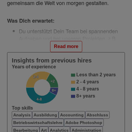
gemeinsam die Welt von morgen gestalten.
Was Dich erwartet:
Du unterstützt Dein Team bei spannenden
Aufgaben und bei unseren Projekten, z.B.
die Digitalisierungsstrategie unserer Kunden
Read more
Du arbeitest eigenverantwortlich an der
Recherche von aktuellen Themen,
Insights from previous hires
analysierst Daten und erstellst Tabellen und
Years of experience
Präsentationen
Less than 2 years
2-4
Du unterstützt das Team bei der
<2
2 - 4 years
Organisation von Kundenevents. Unser
4 - 8 years
8+
Team verantwortet den Vertriebsweg
8+ years
4-8
öffentlicher Auftraggeber. Dazu gehören die
Top skills
Länder, Städte und Kommunen sowie
Analysis
Ausbildung
Accounting
Abschluss
Kunden aus dem Gesundheitswesen.
Betriebswirtschaftslehre
Adobe Photoshop
Du baust Dir ein großartiges Netzwerk auf
Bearbeitung
Art
Analytics
Administration