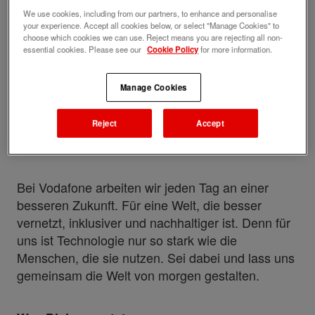
Upload your resume
We use cookies, including from our partners, to enhance and personalise
your experience. Accept all cookies below, or select "Manage Cookies" to
choose which cookies we can use. Reject means you are rejecting all non-
Job description
Perks and benefits
essential cookies. Please see our
Cookie Policy
for more information.
Job ID
Date posted
Manage Cookies
28713
05/11/2026
Praktikant Programme und Strategien des
Reject
Accept
Vodafone Instituts (m/w/d) in Berlin
Bei Vodafone arbeiten wir jeden Tag an einer
besseren Zukunft. Für eine Welt, die besser
vernetzt, inklusiver und nachhaltiger ist. Denn für
uns ist Technologie nur so stark wie die
Menschen, die sie nutzen. Sei dabei und lass uns
gemeinsam die Welt von morgen gestalten.