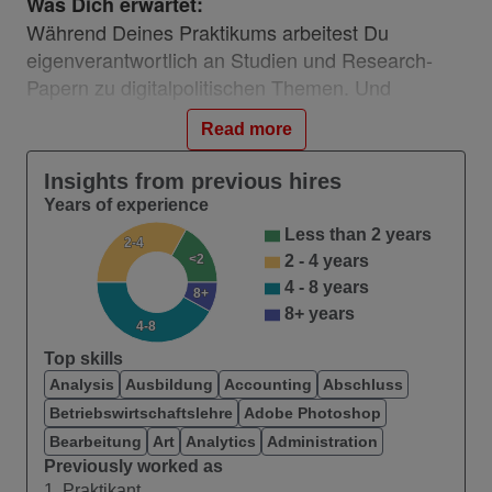
Was Dich erwartet:
Während Deines Praktikums arbeitest Du
eigenverantwortlich an Studien und Research-
Papern zu digitalpolitischen Themen. Und
unterstützt das Team dabei, neue
Read more
Zukunftsentwicklungen und -trends
vorauszusehen. So hilfst Du uns, anhand der
Insights from previous hires
Ergebnisse konkrete Handlungsempfehlungen an
Years of experience
interne sowie externe Stakeholder und neue
Less than 2 years
2-4
wissenschaftliche Studien zu erarbeiten. Und Du
<2
2 - 4 years
gestaltest unseren Vodafone Spirit aktiv mit.
4 - 8 years
8+
8+ years
4-8
Was Dich auszeichnet:
Top skills
Du bist entweder immatrikuliert oder gerade
Analysis
Ausbildung
Accounting
Abschluss
in einem Gap Year.
Betriebswirtschaftslehre
Adobe Photoshop
Du studierst in den Bereichen Geistes-,
Bearbeitung
Art
Analytics
Administration
Wirtschafts- und Sozialwissenschaften,
Previously worked as
1. Praktikant