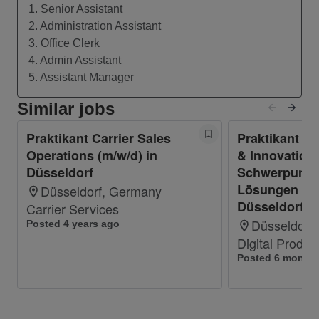
Neugierde beim Tooling legen. Vielleicht
1. Senior Assistant
kannst Du uns neue Möglichkeiten
2. Administration Assistant
eröffnen?
3. Office Clerk
Du erhältst bei uns einen Rundum-Blick in
4. Admin Assistant
das Carrier Geschäft in Pre – Sales, Sales,
5. Assistant Manager
Consulting, Servicemanagement kaufm. &
Similar jobs
technisch und Geo- / Dataspezialisten in nur
einem Praktikum und hilfst mit, unsere
Praktikant Carrier Sales
Praktikant Di
Projekte als auch Tool Landschaft zu
Operations (m/w/d) in
& Innovation 
optimieren.
Düsseldorf
Schwerpunkt 
Lösungen (m/
Düsseldorf, Germany
Düsseldorf
Was Dich auszeichnet:
Carrier Services
Düsseldorf
Posted 4 years ago
Du bist entweder immatrikuliert oder gerade
Digital Produc
in einem Gap Year.
Posted 6 month
Du studierst idealerweise Informatik,
Wirtschaftsinformatik, Elektrotechnik
(Nachrichtentechnik), alternativ auch andere