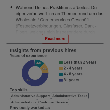
Während Deines Praktikums arbeitest Du
eigenverantwortlich an Themen rund um das
Wholesale / Carrierservices Geschäft
(Festnetzverbindungen, Glasfaser, Dark -
Fiber), welches sich insbesondere durch
seine Eigenständigkeit als eigener Kanal
Read more
auszeichnet.
Es gibt hier viele Möglichkeiten, flexibel und
Insights from previous hires
schnell alte Prozesse zu hinterfragen und
Years of experience
neue Prozesse umzusetzen, an Tools
Less than 2 years
4-8
mitzuarbeiten oder sogar selbst im
2 - 4 years
2-4
operativen Geschäft Erfahrungen direkt mit
4 - 8 years
Kunden und anderen Bereichen zu
8+ years
8+
sammeln.
Top skills
Bei dieser Praktikantenstelle suchen wir
Administrative Support
Administrative Tasks
insbesondere Unterstützung bei der Tool
Administration
Customer Service
Entwicklung, weswegen wir Wert auf
Previously worked as