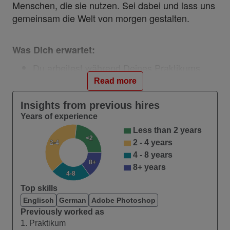
Menschen, die sie nutzen. Sei dabei und lass uns
gemeinsam die Welt von morgen gestalten.
Was Dich erwartet:
Du arbeitest während Deines Praktikums
eigenverantwortlich am Datenmanagement
Read more
für unsere GigaGemeinde Glasfaserausbau-
Insights from previous hires
Projekte
Years of experience
Du unterstützt das Team bei den Reportings
und der Erstellung interaktiver Dashboards
Less than 2 years
<2
2 - 4 years
2-4
Du identifizierst gemeinsam mit Deinen
4 - 8 years
8+
Ansprechpartnern Automatisierungs- und
8+ years
4-8
Optimierungspotenziale
Top skills
Du hilfst uns dabei, das Tagegeschäft zu
Englisch
German
Adobe Photoshop
strukturieren und die Koordination zwischen
Previously worked as
Mitarbeiter:innen umzusetzen und gestaltest
1. Praktikum